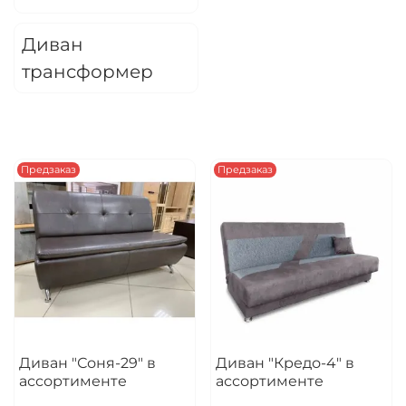
Оплачивайте сегодня только
25
% картой
любого банка
Диван
трансформер
Получайте товар
выбранный способом
Предзаказ
Предзаказ
Оставшиеся
75
% будут
списываться
с вашей карты
по
25
%
каждые 2 недели
Подробнее
об оплате Плайтом
Диван "Соня-29" в
Диван "Кредо-4" в
ассортименте
ассортименте