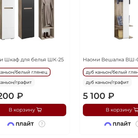
25
%
Добавляйте товары
в корзину
Оплачивайте сегодня только
25
% картой любого бан
и Шкаф для белья ШК-25
Наоми Вешалка ВШ-
каньон/белый глянец
дуб каньон/белый гля
Получайте товар
выбранный способом
каньон/графит
дуб каньон/графит
200 ₽
5 100 ₽
Оставшиеся
75
% будут
списываться
В корзину
В корзину
с вашей карты
по
25
%
каждые 2 недели