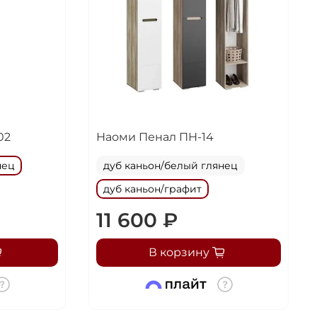
ка
02
Наоми Пенал ПН-14
нец
дуб каньон/белый глянец
дуб каньон/графит
11 600 ₽
В корзину