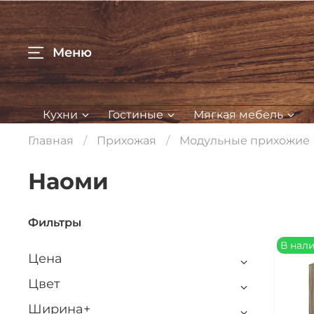
Меню
Кухни
Гостиные
Мягкая мебель
Главная
Прихожая
Модульные прихожие
Наоми
Фильтры
В нал
Цена
Цвет
Ширина+