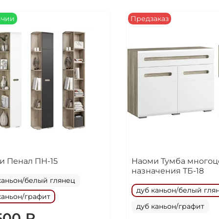
Подробнее
об оплате Плайтом
ичии
Предзаказ
25
раз в 2
недели
Остались вопросы?
8 800 302-02-51
plait.ru
и Пенал ПН-15
Наоми Тумба многоц
раз в 2 недели
назначения ТБ-18
каньон/белый глянец
дуб каньон/белый гля
каньон/графит
дуб каньон/графит
500 ₽