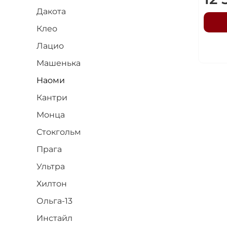
Дакота
Клео
Лацио
Машенька
Наоми
Кантри
Монца
Стокгольм
Прага
Ультра
Хилтон
Ольга-13
Инстайл