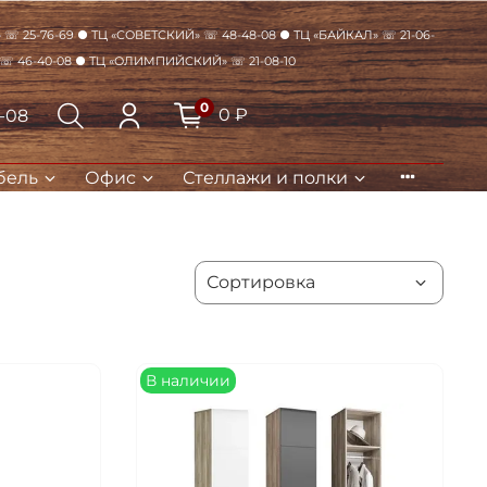
☏ 25-76-69 ● ТЦ «Советский» ☏ 48-48-08 ● ТЦ «Байкал» ☏ 21-06-
 ☏ 46-40-08 ● ТЦ «Олимпийский» ☏ 21-08-10
0
0 ₽
8-08
бель
Офис
Стеллажи и полки
Закрыть
В наличии