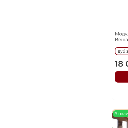
Моду
Веша
дуб 
18
В нал