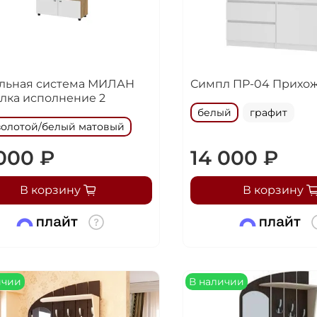
льная система МИЛАН
Симпл ПР-04 Прихо
лка исполнение 2
белый
графит
золотой/белый матовый
 000 ₽
14 000 ₽
В корзину
В корзину
ичии
В наличии