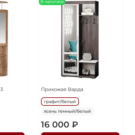
В наличии
03
Прихожая Варда
графит/белый
ясень темный/белый
16 000 ₽