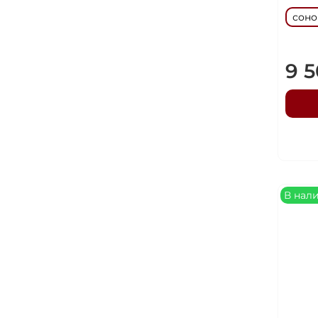
сон
9 
В нал