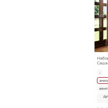
Набо
Саша
-
анко
венг
ду