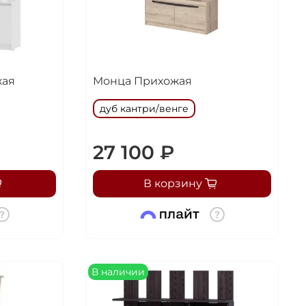
жая
Монца Прихожая
дуб кантри/венге
27 100 ₽
В корзину
В наличии