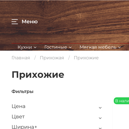
Меню
Кухни
Гостиные
Мягкая мебель
Главная
Прихожая
Прихожие
Прихожие
Фильтры
В нал
Цена
Цвет
Ширина+