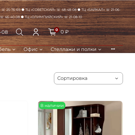
☏ 25-76-69 ● ТЦ «Советский» ☏ 48-48-08 ● ТЦ «Байкал» ☏ 21-06-
 ☏ 46-40-08 ● ТЦ «Олимпийский» ☏ 21-08-10
0
0 ₽
8-08
бель
Офис
Стеллажи и полки
Закрыть
В наличии