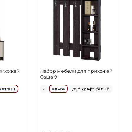
рихожей
Набор мебели для прихожей
Саша 9
светлый
-
венге
дуб крафт белый