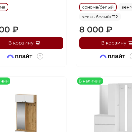
ома
сонома/белый
венг
ясень белый/F12
500 ₽
8 000 ₽
В корзину
В корзину
ичии
В наличии