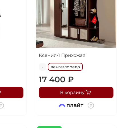
Ксения-1 Прихожая
-
венге/лоредо
ка
17 400 ₽
В корзину