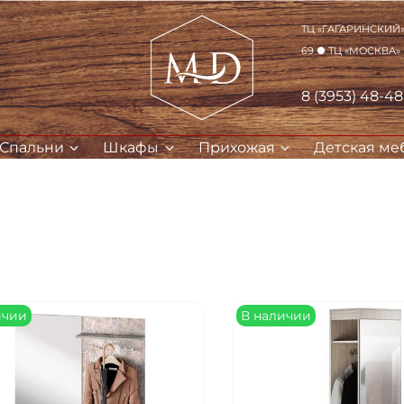
ТЦ «Гагаринский» 
69 ● ТЦ «Москва»
8 (3953) 48-4
Спальни
Шкафы
Прихожая
Детская ме
ичии
В наличии
Для клиентов всех банков
Разбейте
оплату на части