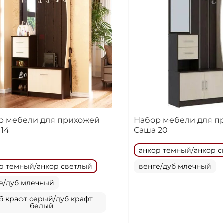
р мебели для прихожей
Набор мебели для п
 14
Саша 20
анкор темный/анкор 
р темный/анкор светлый
венге/дуб млечный
е/дуб млечный
б крафт серый/дуб крафт
белый