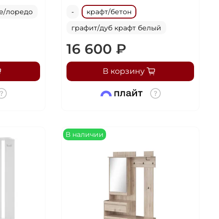
е/лоредо
-
крафт/бетон
графит/дуб крафт белый
16 600 ₽
В корзину
В наличии