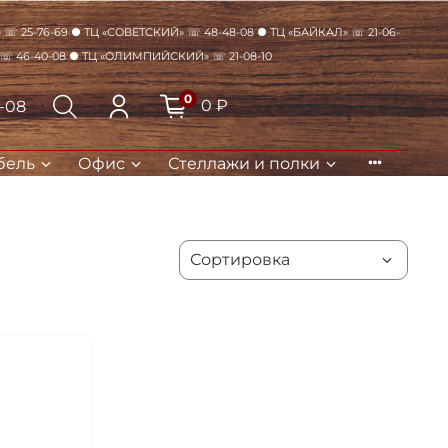
☏ 25-76-69 ● ТЦ «Советский» ☏ 48-48-08 ● ТЦ «Байкал» ☏ 21-06-
 ☏ 46-40-08 ● ТЦ «Олимпийский» ☏ 21-08-10
0
0 ₽
8-08
бель
Офис
Стеллажи и полки
Закрыть