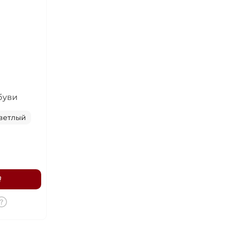
ка
буви
светлый