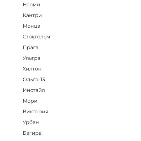
Наоми
Кантри
Монца
Стокгольм
Прага
Ультра
Хилтон
Ольга-13
Инстайл
Мори
Виктория
Урбан
Багира