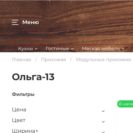
Меню
Кухни
Гостиные
Мягкая мебель
Главная
Прихожая
Модульные прихожие
Ольга-13
Фильтры
В нал
Цена
Цвет
Ширина+