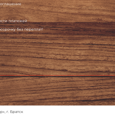
соглашение
ости платежей
ассрочку без переплат!
», г. Братск