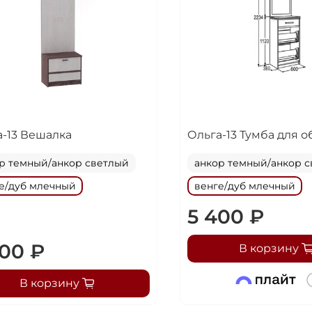
25
%
Добавляйте товары
в корзину
Оплачивайте сегодня только
25
% картой любого бан
а-13 Вешалка
Ольга-13 Тумба для о
р темный/анкор светлый
анкор темный/анкор 
Получайте товар
выбранный способом
е/дуб млечный
венге/дуб млечный
5 400 ₽
Оставшиеся
75
% будут
списываться
200 ₽
В корзину
с вашей карты
по
25
%
каждые 2 недели
В корзину