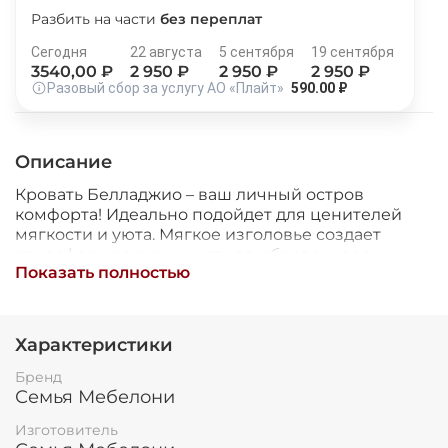
Остались вопросы?
Разбить на части
без переплат
25
8 800 302-02-51
раз в 2 недели
Сегодня
22 августа
5 сентября
19 сентября
plait.ru
3540
,00 ₽
2 950
₽
2 950
₽
2 950
₽
Разовый сбор за услугу АО «Плайт»
590.00 ₽
Описание
Кровать Белладжио – ваш личный остров
комфорта! Идеально подойдет для ценителей
мягкости и уюта. Мягкое изголовье создает
атмосферу роскоши и стиля, обеспечивая
Показать полностью
дополнительный комфорт во время отдыха.
Производства известной компании «Семья
Мебелони». Размер модели (ширина 1675 мм,
высота 1003 мм, глубина 2060 мм) обеспечивает
раз в 2 недели
Характеристики
пространство даже для самых сладких снов!
Сделайте правильный выбор – выберите кровать
Бренд
Белладжио и наслаждайтесь каждым
Семья Мебелони
мгновением сна!
Изготовитель