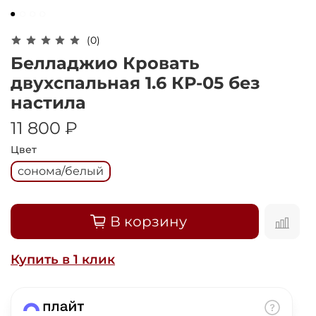
Оплачивайте сегодня только
25
% картой
любого банка
(0)
Белладжио Кровать
Получайте товар
двухспальная 1.6 КР-05 без
выбранный способом
настила
11 800 ₽
Оставшиеся
75
% будут
Цвет
списываться
с вашей карты
по
25
%
каждые 2 недели
сонома/белый
В корзину
Подробнее
об оплате Плайтом
Купить в 1 клик