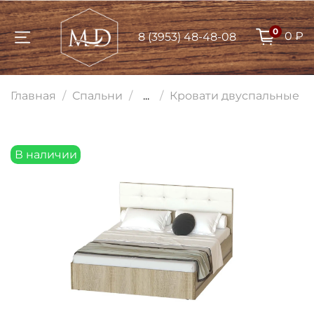
0
0 ₽
8 (3953) 48-48-08
Для клиентов всех банков
Главная
Спальни
...
Кровати двуспальные
Разбейте
оплату на части
В наличии
Сегодня
25
%
Добавляйте товары
в корзину