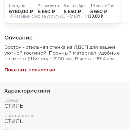
Остались вопросы?
Сегодня
22 августа
5 сентября
19 сентября
25
8 800 302-02-51
6780
,00 ₽
5 650
₽
5 650
₽
5 650
₽
раз в 2 недели
Разовый сбор за услугу АО «Плайт»
1130.00 ₽
plait.ru
Описание
Бостон - стильная стенка из ЛДСП для вашей
уютной гостиной! Прочный материал, удобные
размеры (Ширина+ 2100 мм, Высота+ 1914 мм,
Глубина+ 413 мм), стекло для элегантности и
Показать полностью
шариковые направляющие для плавного хода
дверей. Отличное решение для хранения вещей
и украшения интерьера!
Характеристики
раз в 2 недели
Бренд
СТИЛЬ
Изготовитель
СТИЛЬ