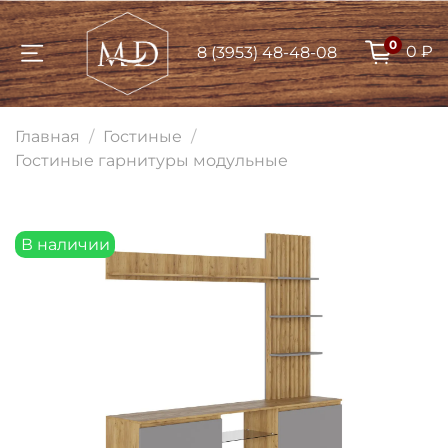
0
0 ₽
8 (3953) 48-48-08
Для клиентов всех банков
Главная
Гостиные
Разбейте
Гостиные гарнитуры модульные
оплату на части
В наличии
Сегодня
25
%
Добавляйте товары
в корзину