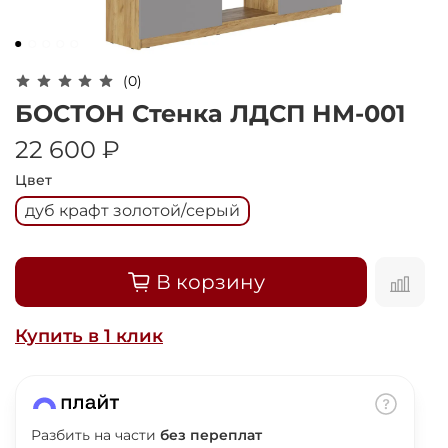
Оплачивайте сегодня только
25
% картой
любого банка
(0)
Получайте товар
БОСТОН Стенка ЛДСП НМ-001
выбранный способом
22 600 ₽
Цвет
Оставшиеся
75
% будут
дуб крафт золотой/серый
списываться
с вашей карты
по
25
%
каждые 2 недели
В корзину
Купить в 1 клик
Подробнее
об оплате Плайтом
Разбить на части
без переплат