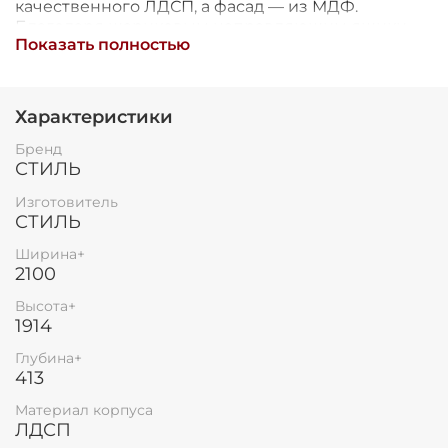
качественного ЛДСП, а фасад — из МДФ.
Остались вопросы?
25
Благодаря шариковым направляющим ящики
8 800 302-02-51
Показать полностью
раз в 2 недели
открываются плавно и бесшумно. Размеры
(ШхВхГ): 2100x1914x413 мм.
plait.ru
Характеристики
Бренд
СТИЛЬ
Изготовитель
СТИЛЬ
Ширина+
2100
Высота+
1914
раз в 2 недели
Глубина+
413
Материал корпуса
ЛДСП