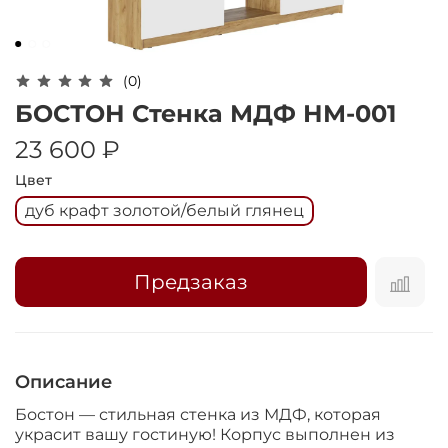
Оплачивайте сегодня только
25
% картой
любого банка
(0)
Получайте товар
БОСТОН Стенка МДФ НМ-001
выбранный способом
23 600 ₽
Цвет
Оставшиеся
75
% будут
дуб крафт золотой/белый глянец
списываться
с вашей карты
по
25
%
каждые 2 недели
Предзаказ
Подробнее
об оплате Плайтом
Описание
Бостон — стильная стенка из МДФ, которая
украсит вашу гостиную! Корпус выполнен из