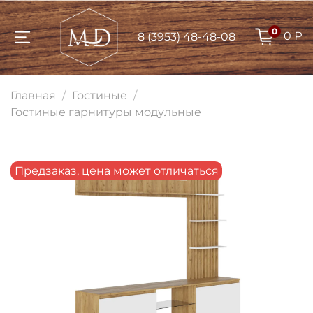
0
0 ₽
8 (3953) 48-48-08
Для клиентов всех банков
Главная
Гостиные
Разбейте
Гостиные гарнитуры модульные
оплату на части
Предзаказ, цена может отличаться
Сегодня
25
%
Добавляйте товары
в корзину