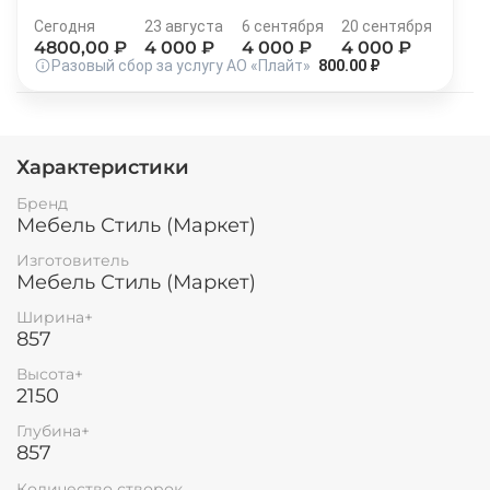
Остались вопросы?
25
Сегодня
23 августа
6 сентября
20 сентября
8 800 302-02-51
4800
,00 ₽
4 000
₽
4 000
₽
4 000
₽
раз в 2 недели
Разовый сбор за услугу АО «Плайт»
800.00 ₽
plait.ru
Характеристики
Бренд
Мебель Стиль (Маркет)
Изготовитель
Мебель Стиль (Маркет)
Ширина+
857
раз в 2 недели
Высота+
2150
Глубина+
857
Количество створок