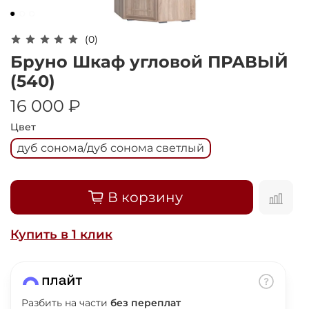
Оплачивайте сегодня только
25
% картой
любого банка
(0)
Бруно Шкаф угловой ПРАВЫЙ
Получайте товар
(540)
выбранный способом
16 000 ₽
Цвет
Оставшиеся
75
% будут
дуб сонома/дуб сонома светлый
списываться
с вашей карты
по
25
%
каждые 2 недели
В корзину
Подробнее
Купить в 1 клик
об оплате Плайтом
Разбить на части
без переплат