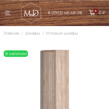
0
0 ₽
8 (3953) 48-48-08
Для клиентов всех банков
Главная
Шкафы
Угловые шкафы
Разбейте
оплату на части
В наличии
Сегодня
25
%
Добавляйте товары
в корзину