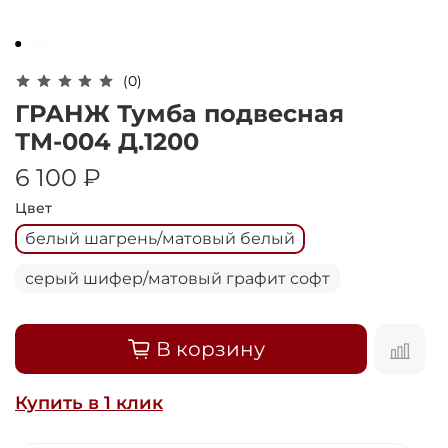
Оплачивайте сегодня только
25
% картой
любого банка
(0)
Получайте товар
ГРАНЖ Тумба подвесная
выбранный способом
ТМ-004 Д.1200
6 100 ₽
Оставшиеся
75
% будут
Цвет
списываться
с вашей карты
белый шагрень/матовый белый
по
25
%
каждые 2 недели
серый шифер/матовый графит софт
Подробнее
В корзину
об оплате Плайтом
Купить в 1 клик