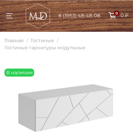
0
0 ₽
8 (3953) 48-48-08
Для клиентов всех банков
Главная
Гостиные
Разбейте
Гостиные гарнитуры модульные
оплату на части
В наличии
Сегодня
25
%
Добавляйте товары
в корзину