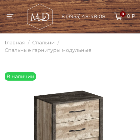
0
0 ₽
8 (3953) 48-48-08
Для клиентов всех банков
Главная
Спальни
Разбейте
Спальные гарнитуры модульные
оплату на части
В наличии
Сегодня
25
%
Добавляйте товары
в корзину