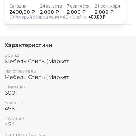
Остались вопросы?
Сегодня
24 августа
7 сентября
21 сентября
25
8 800 302-02-51
2400
,00 ₽
2 000
₽
2 000
₽
2 000
₽
раз в 2 недели
Разовый сбор за услугу АО «Плайт»
400.00 ₽
plait.ru
Характеристики
Бренд
Мебель Стиль (Маркет)
Изготовитель
Мебель Стиль (Маркет)
Ширина+
600
раз в 2 недели
Высота+
495
Глубина+
454
Материал корпуса