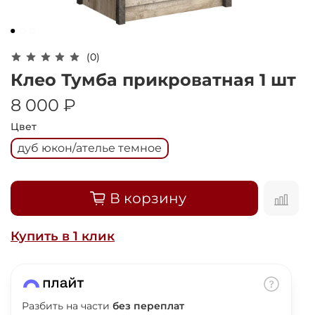
Оплачивайте сегодня только
25
% картой
любого банка
(0)
Получайте товар
Клео Тумба прикроватная 1 шт
выбранный способом
8 000 ₽
Цвет
Оставшиеся
75
% будут
дуб юкон/ателье темное
списываться
с вашей карты
по
25
%
каждые 2 недели
В корзину
Купить в 1 клик
Подробнее
об оплате Плайтом
Разбить на части
без переплат