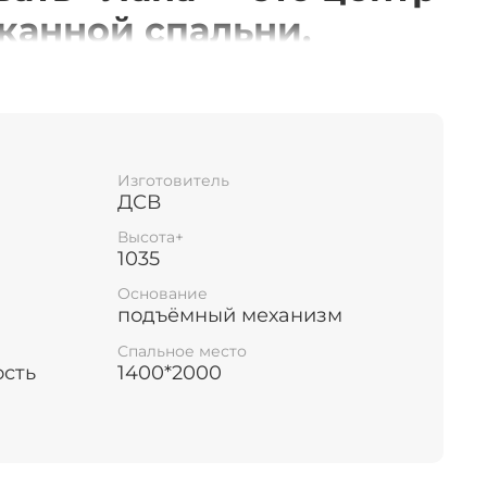
канной спальни.
оловье и четкие линии
сочетании дают эффект
 комфорта.
Изготовитель
ая велюровая обивка,
ДСВ
я антивандальными
Высота+
1035
, гарантирует
Основание
 и долгий срок
подъёмный механизм
также подчеркивает
Спальное место
ость
1400*2000
ьный вкус владельца.
яя обивка из
 позволяет мебели не