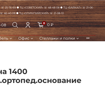
☏ 25-76-69 ● ТЦ «Советский» ☏ 48-48-08 ● ТЦ «Байкал» ☏ 21-06-
 ☏ 46-40-08 ● ТЦ «Олимпийский» ☏ 21-08-10
0
0 ₽
8-08
бель
Офис
Стеллажи и полки
Закрыть
на 1400
.ортопед.основание