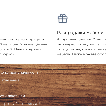
Распродажи мебели
овиях выгодного кредита.
В торговых центрах Советс
 10 месяцев. Можете дёшево
регулярно проводим распро
оса и %. Наш интернет-
склада: кухни, кровати, ди
 сборкой.
мебель. Также можете офор
 конфиденциальности
соглашение
ости платежей
ассрочку без переплат!