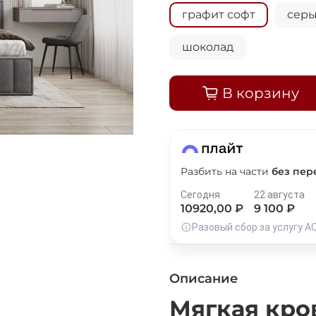
графит софт
серы
шоколад
Добавляйте товары
в корзину
В корзину
Оплачивайте сегодня только
25
% картой любого бан
Разбить на части
без пер
Получайте товар
выбранный способом
Сегодня
22 августа
10920
,00 ₽
9 100
₽
Разовый сбор за услугу А
Оставшиеся
75
% будут
списываться
с вашей карты
по
25
%
каждые 2 недели
Описание
Мягкая кро