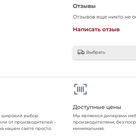
Отзывы
впитывать 
Отзывов еще никто не о
к истирани
Написать отзыв
большие ме
Выбрать
Доступные цены
ен широкий выбор
Мы являемся дилерами меб
ели от производителей -
производителями, без поср
а нашем сайте просто.
минимальная.