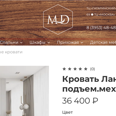
ТЦ «Гагаринский» 
69 ● ТЦ «Москва»
8 (3953) 48-4
Спальни
Шкафы
Прихожая
Детская ме
е кровати
(0)
Для клиентов всех банков
Кровать Ла
подъем.мех
Разбейте
оплату на части
36 400 ₽
Сегодня
Цвет
25
%