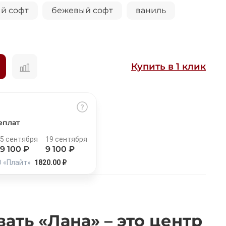
й софт
бежевый софт
ваниль
Купить в 1 клик
ка
еплат
5 сентября
19 сентября
9 100
₽
9 100
₽
О «Плайт»
1820.00 ₽
вать
«Лана»
– это центр