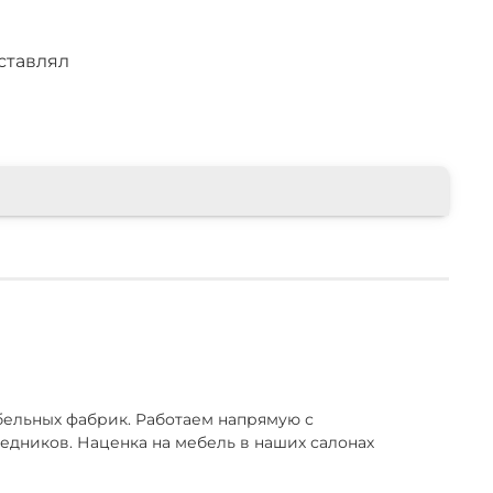
влагу, быть устойчивой
ставлял
ю, выдерживать
ханические нагрузки.
ельных фабрик. Работаем напрямую с
едников. Наценка на мебель в наших салонах