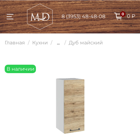
0
0 ₽
8 (3953) 48-48-08
Для клиентов всех банков
Главная
Кухни
...
Дуб майский
Разбейте
оплату на части
В наличии
Сегодня
25
%
Добавляйте товары
в корзину