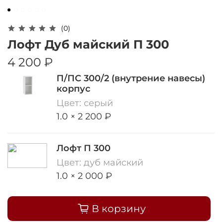
Оплачивайте сегодня только
25
% картой
любого банка
(0)
Лофт Дуб майский П 300
Получайте товар
4 200 ₽
выбранный способом
П/ПС 300/2 (внутрение навесы)
корпус
Оставшиеся
75
% будут
Цвет: серый
списываться
с вашей карты
1.0 × 2 200 ₽
по
25
%
каждые 2 недели
Лофт П 300
Цвет: дуб майский
Подробнее
1.0 × 2 000 ₽
об оплате Плайтом
В корзину