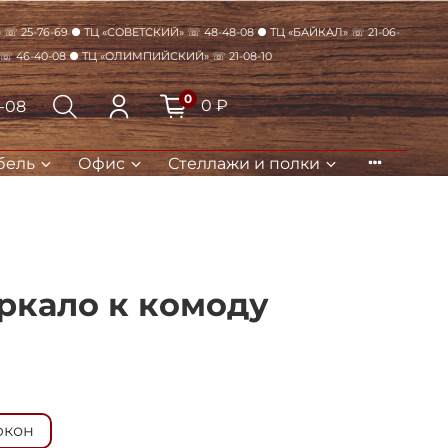
☏ 25-76-69 ● ТЦ «Советский» ☏ 48-48-08 ● ТЦ «Байкал» ☏ 21-06-
 ☏ 46-40-08 ● ТЦ «Олимпийский» ☏ 21-08-10
0
0 ₽
8-08
бель
Офис
Стеллажи и полки
Закрыть
ркало к комоду
юкон