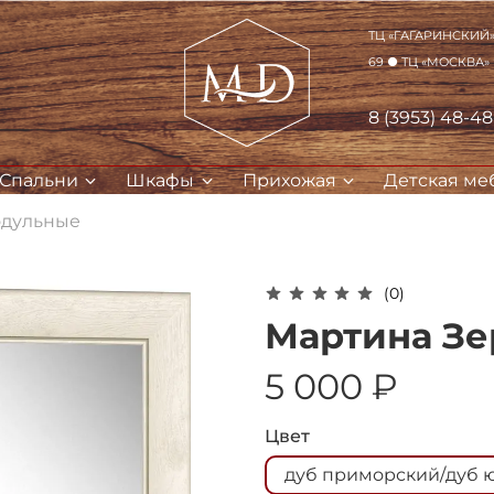
ТЦ «Гагаринский» 
69 ● ТЦ «Москва»
8 (3953) 48-4
Спальни
Шкафы
Прихожая
Детская ме
одульные
(0)
Для клиентов всех банков
Мартина Зе
Разбейте
оплату на части
5 000 ₽
Цвет
Сегодня
дуб приморский/дуб 
25
%