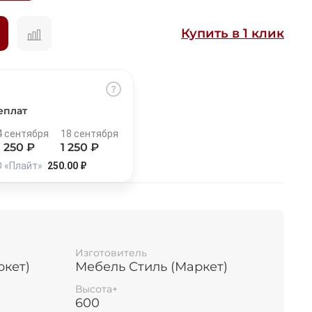
Купить в 1 клик
ка
еплат
4 сентября
18 сентября
1 250
₽
1 250
₽
О «Плайт»
250.00 ₽
Изготовитель
ркет)
Мебель Стиль (Маркет)
Высота+
600