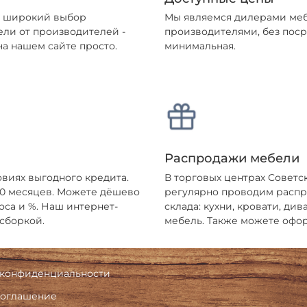
ен широкий выбор
Мы являемся дилерами меб
ели от производителей -
производителями, без поср
а нашем сайте просто.
минимальная.
Распродажи мебели
овиях выгодного кредита.
В торговых центрах Советс
 10 месяцев. Можете дёшево
регулярно проводим распро
оса и %. Наш интернет-
склада: кухни, кровати, ди
 сборкой.
мебель. Также можете офор
 конфиденциальности
соглашение