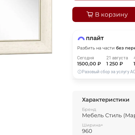
В корзину
Добавляйте товары
в корзину
Оплачивайте сегодня только
25
% картой любого бан
Разбить на части
без пер
Сегодня
21 августа
1500
,00 ₽
1 250
₽
Получайте товар
выбранный способом
Разовый сбор за услугу А
Оставшиеся
75
% будут
списываться
Характеристики
с вашей карты
по
25
%
каждые 2 недели
Бренд
Мебель Стиль (Ма
Ширина+
960
Подробнее
об оплате Плайтом