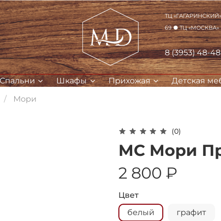
ТЦ «Гагаринский» 
69 ● ТЦ «Москва»
8 (3953) 48-4
Спальни
Шкафы
Прихожая
Детская ме
Мори
(0)
Для клиентов всех банков
МС Мори П
Разбейте
оплату на части
2 800 ₽
Цвет
Сегодня
25
%
белый
графит