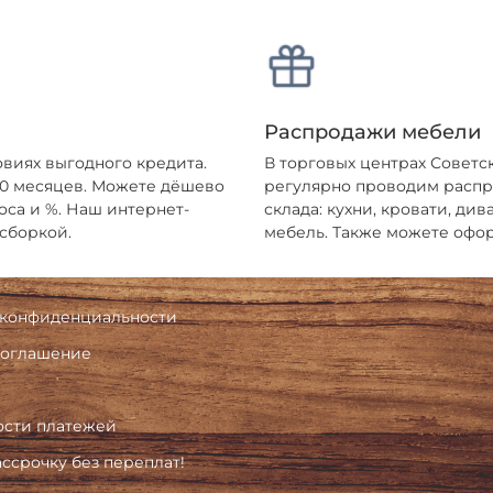
Распродажи мебели
овиях выгодного кредита.
В торговых центрах Советс
 10 месяцев. Можете дёшево
регулярно проводим распро
оса и %. Наш интернет-
склада: кухни, кровати, ди
 сборкой.
мебель. Также можете офор
 конфиденциальности
соглашение
ости платежей
ассрочку без переплат!