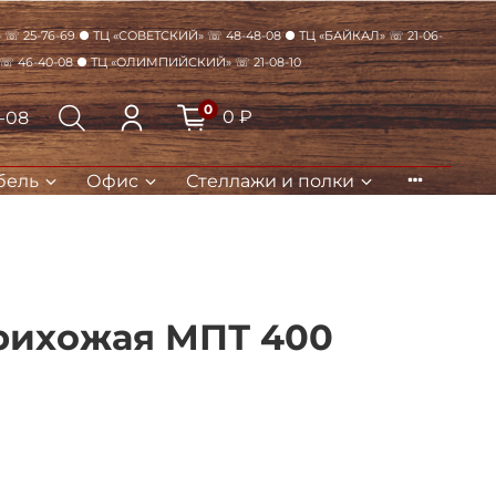
☏ 25-76-69 ● ТЦ «Советский» ☏ 48-48-08 ● ТЦ «Байкал» ☏ 21-06-
 ☏ 46-40-08 ● ТЦ «Олимпийский» ☏ 21-08-10
0
0 ₽
8-08
бель
Офис
Стеллажи и полки
Закрыть
рихожая МПТ 400