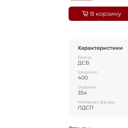
В корзину
Добавляйте товары
в корзину
Оплачивайте сегодня только
25
% картой любого бан
Характеристики
Бренд
ДСВ
Получайте товар
выбранный способом
Ширина+
400
Оставшиеся
75
% будут
списываться
Глубина+
354
с вашей карты
по
25
%
каждые 2 недели
Материал фасада
ЛДСП
Подробнее
об оплате Плайтом