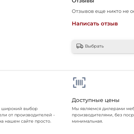
Отзывы
Отзывов еще никто не о
Написать отзыв
25
раз в 2
недели
Остались вопросы?
Выбрать
8 800 302-02-51
plait.ru
раз в 2 недели
Доступные цены
ен широкий выбор
Мы являемся дилерами меб
ели от производителей -
производителями, без поср
а нашем сайте просто.
минимальная.