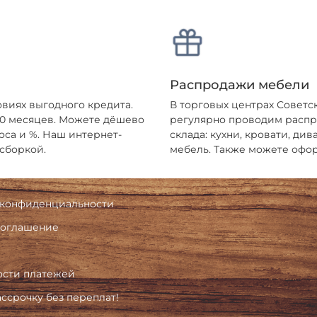
Распродажи мебели
овиях выгодного кредита.
В торговых центрах Советс
 10 месяцев. Можете дёшево
регулярно проводим распро
оса и %. Наш интернет-
склада: кухни, кровати, ди
 сборкой.
мебель. Также можете офор
 конфиденциальности
соглашение
ости платежей
ассрочку без переплат!