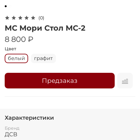
Оплачивайте сегодня только
25
% картой
любого банка
(0)
МС Мори Стол МС-2
Получайте товар
8 800 ₽
выбранный способом
Цвет
белый
графит
Оставшиеся
75
% будут
списываться
с вашей карты
по
25
%
каждые 2 недели
Предзаказ
Подробнее
об оплате Плайтом
Характеристики
Бренд
ДСВ