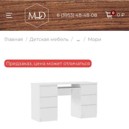
0
0 ₽
8 (3953) 48-48-08
Для клиентов всех банков
Главная
Детская мебель
...
Мори
Разбейте
оплату на части
Предзаказ, цена может отличаться
Сегодня
25
%
Добавляйте товары
в корзину