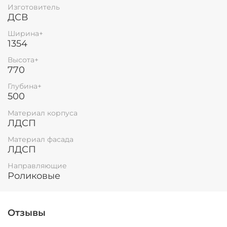
Изготовитель
Остались вопросы?
25
ДСВ
8 800 302-02-51
раз в 2 недели
Ширина+
plait.ru
1354
Высота+
770
Глубина+
500
Материал корпуса
ЛДСП
Материал фасада
ЛДСП
Направляющие
раз в 2 недели
Роликовые
Отзывы