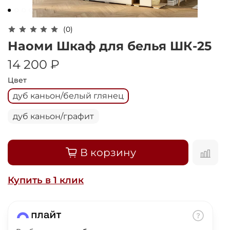
Оплачивайте сегодня только
25
% картой
любого банка
(0)
Наоми Шкаф для белья ШК-25
Получайте товар
14 200 ₽
выбранный способом
Цвет
дуб каньон/белый глянец
Оставшиеся
75
% будут
списываться
с вашей карты
дуб каньон/графит
по
25
%
каждые 2 недели
В корзину
Подробнее
Купить в 1 клик
об оплате Плайтом