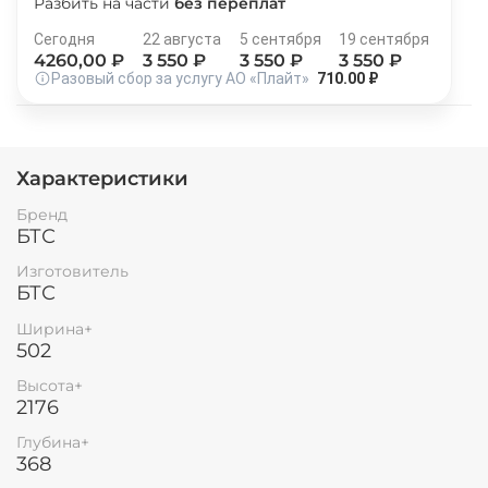
Разбить на части
без переплат
Остались вопросы?
25
Сегодня
22 августа
5 сентября
19 сентября
8 800 302-02-51
раз в 2 недели
4260
,00 ₽
3 550
₽
3 550
₽
3 550
₽
plait.ru
Разовый сбор за услугу АО «Плайт»
710.00 ₽
Характеристики
Бренд
БТС
Изготовитель
БТС
Ширина+
502
раз в 2 недели
Высота+
2176
Глубина+
368