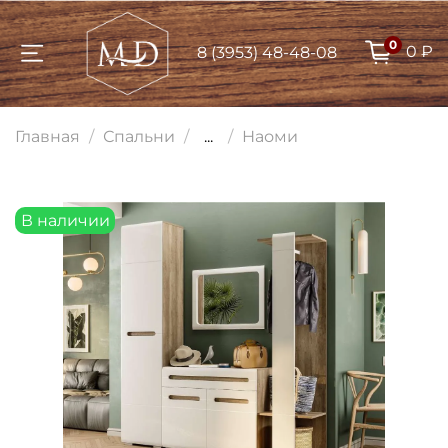
0
0 ₽
8 (3953) 48-48-08
Для клиентов всех банков
Главная
Спальни
...
Наоми
Разбейте
оплату на части
В наличии
Сегодня
25
%
Добавляйте товары
в корзину