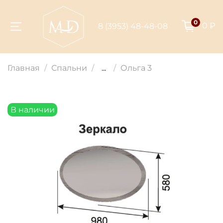
0
0 ₽
8 (3953) 48-48-08
Для клиентов всех банков
Главная
Спальни
...
Ольга 3
Разбейте
оплату на части
В наличии
Сегодня
25
%
Добавляйте товары
в корзину