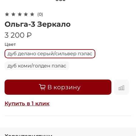
Оплачивайте сегодня только
25
% картой
любого банка
(0)
Ольга-3 Зеркало
Получайте товар
3 200 ₽
выбранный способом
Цвет
дуб делано серый/сильвер пэлас
Оставшиеся
75
% будут
дуб коми/голден пэлас
списываться
с вашей карты
по
25
%
каждые 2 недели
В корзину
Подробнее
Купить в 1 клик
об оплате Плайтом