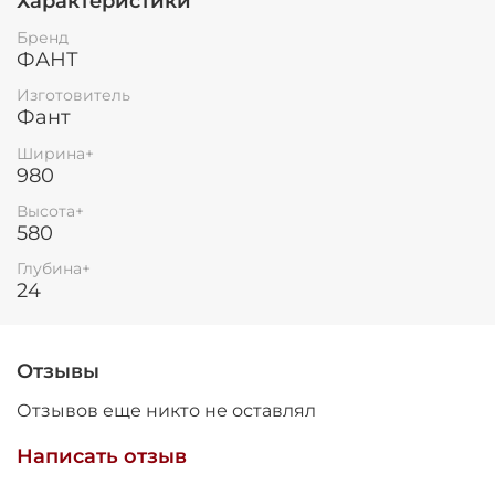
Характеристики
Остались вопросы?
25
Бренд
8 800 302-02-51
раз в 2 недели
ФАНТ
plait.ru
Изготовитель
Фант
Ширина+
980
Высота+
580
Глубина+
24
Отзывы
раз в 2 недели
Отзывов еще никто не оставлял
Написать отзыв