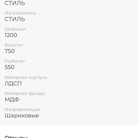
СТИЛЬ
Остались вопросы?
25
8 800 302-02-51
Изготовитель
раз в 2 недели
СТИЛЬ
plait.ru
Ширина+
1200
Высота+
750
Глубина+
550
Материал корпуса
ЛДСП
Материал фасада
МДФ
раз в 2 недели
Направляющие
Шариковые