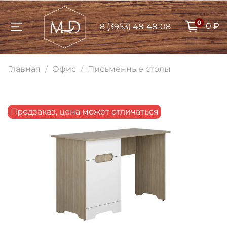
0
0 ₽
8 (3953) 48-48-08
Для клиентов всех банков
Главная
Офис
Письменные столы
Разбейте
оплату на части
Предзаказ, цена может отличаться
Сегодня
25
%
Добавляйте товары
в корзину