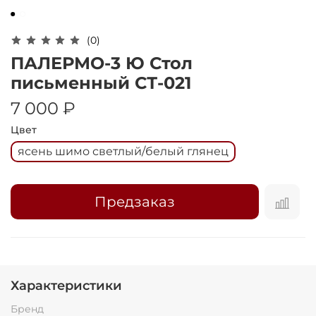
Оплачивайте сегодня только
25
% картой
любого банка
(0)
ПАЛЕРМО-3 Ю Стол
Получайте товар
письменный СТ-021
выбранный способом
7 000 ₽
Цвет
Оставшиеся
75
% будут
ясень шимо светлый/белый глянец
списываться
с вашей карты
по
25
%
каждые 2 недели
Предзаказ
Подробнее
об оплате Плайтом
Характеристики
Бренд