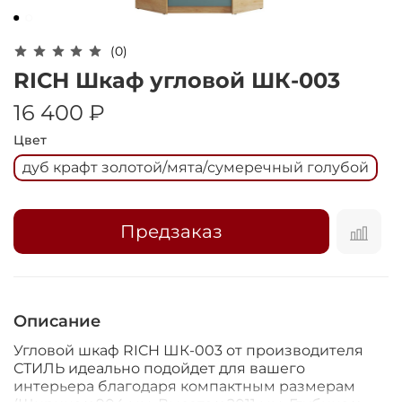
Оплачивайте сегодня только
25
% картой
любого банка
(0)
RICH Шкаф угловой ШК-003
Получайте товар
16 400 ₽
выбранный способом
Цвет
дуб крафт золотой/мята/сумеречный голубой
Оставшиеся
75
% будут
списываться
с вашей карты
по
25
%
каждые 2 недели
Предзаказ
Подробнее
Описание
об оплате Плайтом
Угловой шкаф RICH ШК-003 от производителя
СТИЛЬ идеально подойдет для вашего
интерьера благодаря компактным размерам