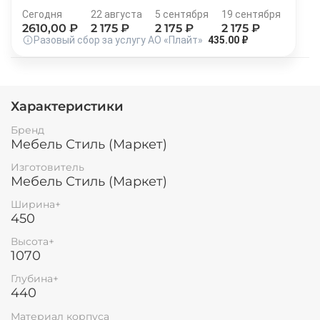
Остались вопросы?
Сегодня
22 августа
5 сентября
19 сентября
25
8 800 302-02-51
2610
,00 ₽
2 175
₽
2 175
₽
2 175
₽
раз в 2 недели
Разовый сбор за услугу АО «Плайт»
435.00 ₽
plait.ru
Характеристики
Бренд
Мебель Стиль (Маркет)
Изготовитель
Мебель Стиль (Маркет)
Ширина+
450
раз в 2 недели
Высота+
1070
Глубина+
440
Материал корпуса