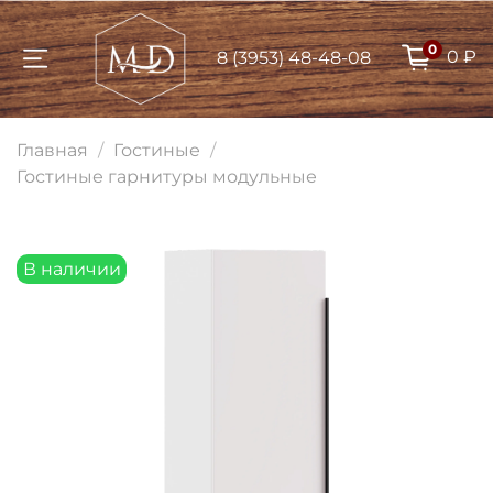
0
0 ₽
8 (3953) 48-48-08
Для клиентов всех банков
Главная
Гостиные
Разбейте
Гостиные гарнитуры модульные
оплату на части
В наличии
Сегодня
25
%
Добавляйте товары
в корзину