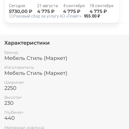
Остались вопросы?
Сегодня
21 августа
4 сентября
18 сентября
25
8 800 302-02-51
5730
,00 ₽
4 775
₽
4 775
₽
4 775
₽
раз в 2 недели
Разовый сбор за услугу АО «Плайт»
955.00 ₽
plait.ru
Характеристики
Бренд
Мебель Стиль (Маркет)
Изготовитель
Мебель Стиль (Маркет)
Ширина+
2250
раз в 2 недели
Высота+
230
Глубина+
440
Материал корпуса