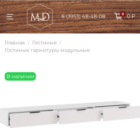
0
0 ₽
8 (3953) 48-48-08
Для клиентов всех банков
Главная
Гостиные
Разбейте
Гостиные гарнитуры модульные
оплату на части
В наличии
Сегодня
25
%
Добавляйте товары
в корзину