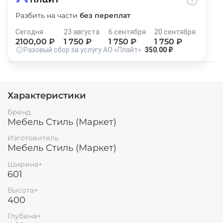
Остались вопросы?
25
Разбить на части
без переплат
8 800 302-02-51
раз в 2 недели
Сегодня
23 августа
6 сентября
20 сентября
plait.ru
2100
,00 ₽
1 750
₽
1 750
₽
1 750
₽
Разовый сбор за услугу АО «Плайт»
350.00 ₽
Характеристики
Бренд
Мебель Стиль (Маркет)
Изготовитель
Мебель Стиль (Маркет)
Ширина+
раз в 2 недели
601
Высота+
400
Глубина+