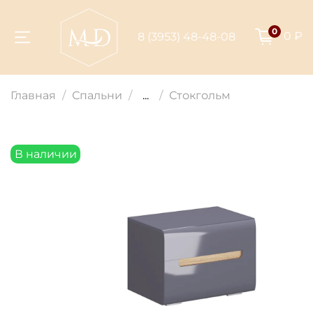
0
0 ₽
8 (3953) 48-48-08
Для клиентов всех банков
Главная
Спальни
...
Стокгольм
Разбейте
оплату на части
В наличии
Сегодня
25
%
Добавляйте товары
в корзину