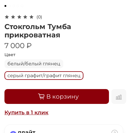
Оплачивайте сегодня только
25
% картой
любого банка
(0)
Стокгольм Тумба
Получайте товар
прикроватная
выбранный способом
7 000 ₽
Цвет
Оставшиеся
75
% будут
белый/белый глянец
списываться
с вашей карты
по
25
%
каждые 2 недели
серый графит/графит глянец
В корзину
Подробнее
об оплате Плайтом
Купить в 1 клик