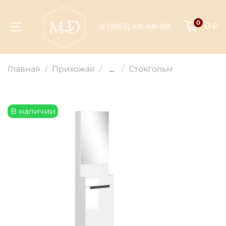
0
0 ₽
8 (3953) 48-48-08
Для клиентов всех банков
Главная
Прихожая
...
Стокгольм
Разбейте
оплату на части
В наличии
Сегодня
25
%
Добавляйте товары
в корзину