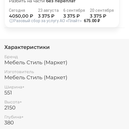
Разбить на части
без переплат
Остались вопросы?
25
Сегодня
23 августа
6 сентября
20 сентября
8 800 302-02-51
раз в 2 недели
4050
,00 ₽
3 375
₽
3 375
₽
3 375
₽
plait.ru
Разовый сбор за услугу АО «Плайт»
675.00 ₽
Характеристики
Бренд
Мебель Стиль (Маркет)
Изготовитель
Мебель Стиль (Маркет)
Ширина+
551
раз в 2 недели
Высота+
2150
Глубина+
380