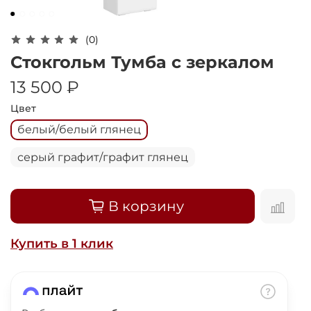
Оплачивайте сегодня только
25
% картой
любого банка
(0)
Стокгольм Тумба с зеркалом
Получайте товар
13 500 ₽
выбранный способом
Цвет
белый/белый глянец
Оставшиеся
75
% будут
списываться
с вашей карты
серый графит/графит глянец
по
25
%
каждые 2 недели
В корзину
Подробнее
Купить в 1 клик
об оплате Плайтом