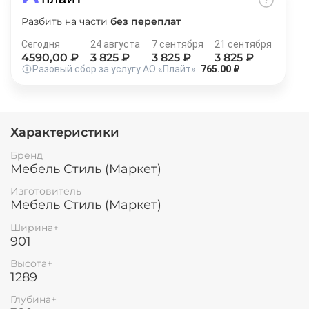
Остались вопросы?
25
Разбить на части
без переплат
8 800 302-02-51
раз в 2 недели
Сегодня
24 августа
7 сентября
21 сентября
plait.ru
4590
,00 ₽
3 825
₽
3 825
₽
3 825
₽
Разовый сбор за услугу АО «Плайт»
765.00 ₽
Характеристики
Бренд
Мебель Стиль (Маркет)
Изготовитель
Мебель Стиль (Маркет)
Ширина+
раз в 2 недели
901
Высота+
1289
Глубина+