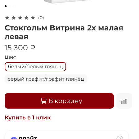
Оплачивайте сегодня только
25
% картой
любого банка
(0)
Стокгольм Витрина 2х малая
Получайте товар
левая
выбранный способом
15 300 ₽
Цвет
Оставшиеся
75
% будут
белый/белый глянец
списываться
с вашей карты
по
25
%
каждые 2 недели
серый графит/графит глянец
В корзину
Подробнее
об оплате Плайтом
Купить в 1 клик