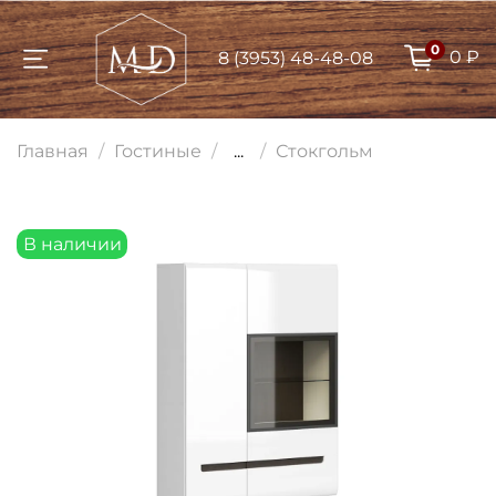
0
0 ₽
8 (3953) 48-48-08
Для клиентов всех банков
Главная
Гостиные
...
Стокгольм
Разбейте
оплату на части
В наличии
Сегодня
25
%
Добавляйте товары
в корзину