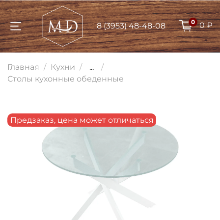
0
0 ₽
8 (3953) 48-48-08
Для клиентов всех банков
Главная
Кухни
...
Разбейте
Столы кухонные обеденные
оплату на части
Предзаказ, цена может отличаться
Сегодня
25
%
Добавляйте товары
в корзину