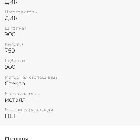
ДИК
Остались вопросы?
25
Изготовитель
8 800 302-02-51
раз в 2 недели
ДИК
plait.ru
Ширина+
900
Высота+
750
Глубина+
900
Материал столешницы
Стекло
Материал опор
металл
раз в 2 недели
Механизм раскладки
НЕТ
Отзывы