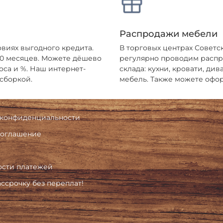
Распродажи мебели
овиях выгодного кредита.
В торговых центрах Советс
 10 месяцев. Можете дёшево
регулярно проводим распро
оса и %. Наш интернет-
склада: кухни, кровати, ди
 сборкой.
мебель. Также можете офор
 конфиденциальности
соглашение
ости платежей
ассрочку без переплат!