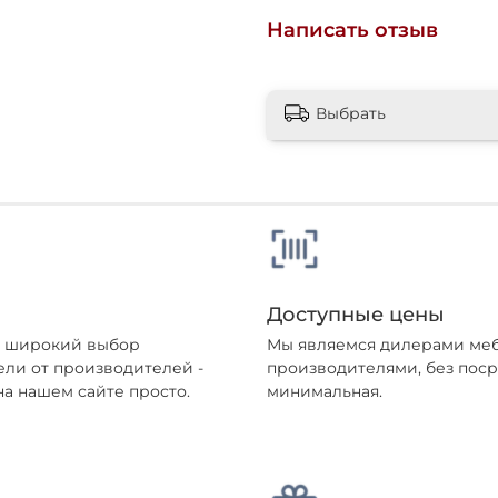
Написать отзыв
25
раз в 2
Выбрать
недели
Остались вопросы?
8 800 302-02-51
plait.ru
Доступные цены
раз в 2 недели
ен широкий выбор
Мы являемся дилерами меб
ели от производителей -
производителями, без поср
а нашем сайте просто.
минимальная.