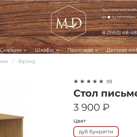
ТЦ «Гагаринский» 
69 ● ТЦ «Москва»
8 (3953) 48-4
Спальни
Шкафы
Прихожая
Детская ме
кие
Фрэнд
Для клиентов всех банков
(0)
Стол пись
Разбейте
оплату на части
3 900 ₽
Цвет
Сегодня
25
%
дуб бунратти