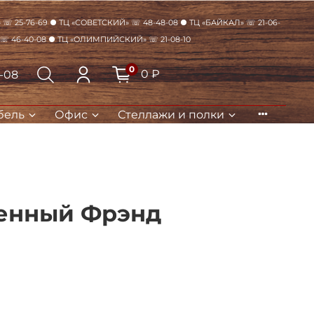
☏ 25-76-69 ● ТЦ «Советский» ☏ 48-48-08 ● ТЦ «Байкал» ☏ 21-06-
 ☏ 46-40-08 ● ТЦ «Олимпийский» ☏ 21-08-10
0
0 ₽
8-08
бель
Офис
Стеллажи и полки
Закрыть
менный Фрэнд