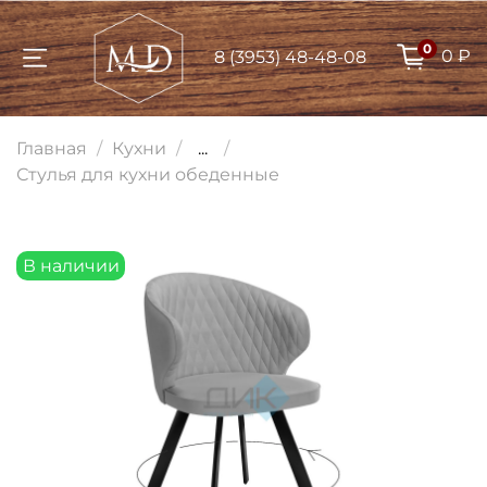
0
0 ₽
8 (3953) 48-48-08
Для клиентов всех банков
Главная
Кухни
...
Разбейте
Стулья для кухни обеденные
оплату на части
В наличии
Сегодня
25
%
Добавляйте товары
в корзину