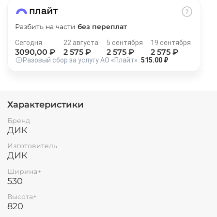
Остались вопросы?
25
8 800 302-02-51
раз в 2 недели
Разбить на части
без переплат
plait.ru
Сегодня
22 августа
5 сентября
19 сентября
3090
,00 ₽
2 575
₽
2 575
₽
2 575
₽
Разовый сбор за услугу АО «Плайт»
515.00 ₽
Характеристики
Бренд
ДИК
Изготовитель
ДИК
раз в 2 недели
Ширина+
530
Высота+
820