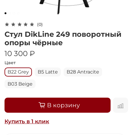
Оплачивайте сегодня только
25
% картой
любого банка
(0)
Получайте товар
Стул DikLine 249 поворотный
выбранный способом
опоры чёрные
10 300 ₽
Оставшиеся
75
% будут
Цвет
списываться
с вашей карты
B22 Grey
B5 Latte
B28 Antracite
по
25
%
каждые 2 недели
B03 Beige
Подробнее
В корзину
об оплате Плайтом
Купить в 1 клик