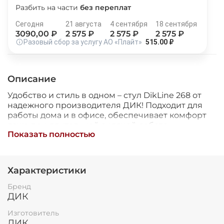
Разбить на части
без переплат
Остались вопросы?
25
8 800 302-02-51
раз в 2 недели
Сегодня
21 августа
4 сентября
18 сентября
plait.ru
3090
,00 ₽
2 575
₽
2 575
₽
2 575
₽
Разовый сбор за услугу АО «Плайт»
515.00 ₽
Описание
Удобство и стиль в одном – стул DikLine 268 от
надежного производителя ДИК! Подходит для
работы дома и в офисе, обеспечивает комфорт
даже при длительной сидячей работе.
Показать полностью
Металлические черные опоры гарантируют
прочность и устойчивость, а обивка из мягкого
велюра создает дополнительный уют.
Поворотная функция облегчает доступ к
раз в 2 недели
Характеристики
рабочему пространству. Удобно, красиво и
надежно – ваш идеальный выбор уже здесь!
Бренд
ДИК
Изготовитель
ДИК