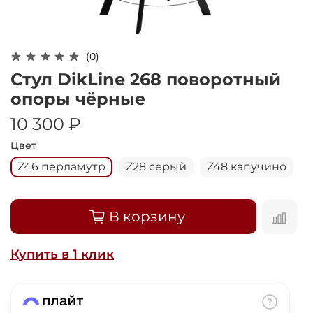
Оплачивайте сегодня только
25
% картой
любого банка
(0)
Получайте товар
Стул DikLine 268 поворотный
выбранный способом
опоры чёрные
10 300 ₽
Оставшиеся
75
% будут
Цвет
списываться
с вашей карты
Z46 перламутр
Z28 серый
Z48 капучино
по
25
%
каждые 2 недели
В корзину
Подробнее
об оплате Плайтом
Купить в 1 клик