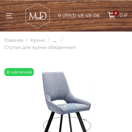
0
0 ₽
8 (3953) 48-48-08
Для клиентов всех банков
Главная
Кухни
...
Разбейте
Стулья для кухни обеденные
оплату на части
В наличии
Сегодня
25
%
Добавляйте товары
в корзину